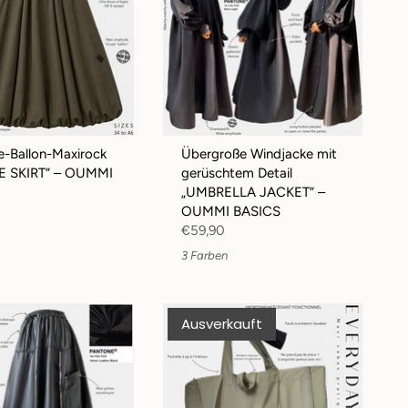
e-Ballon-Maxirock
Übergroße Windjacke mit
E SKIRT“ – OUMMI
gerüschtem Detail
„UMBRELLA JACKET“ –
OUMMI BASICS
€59,90
3 Farben
Ausverkauft