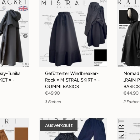
Way-Tunika
Gefütterter Windbreaker-
Nomadi
ET » -
Rock « MISTRAL SKIRT » -
„RAIN 
S
OUMMI BASICS
BASICS
€49,90
€44,90
3 Farben
2 Farben
Ausverkauft