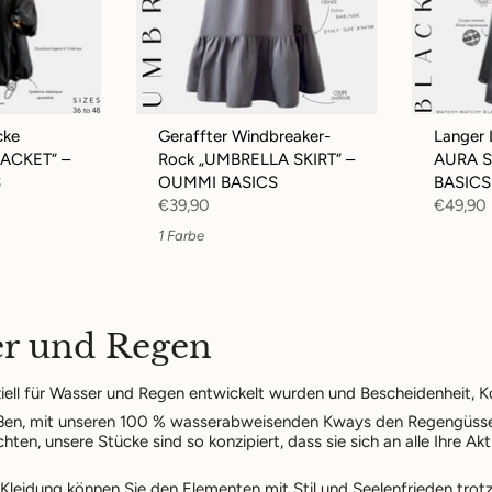
cke
Geraffter Windbreaker-
Langer 
ACKET“ –
Rock „UMBRELLA SKIRT“ –
AURA S
S
OUMMI BASICS
BASICS
€39,90
€49,90
1 Farbe
er und Regen
iell für Wasser und Regen entwickelt wurden und Bescheidenheit, Ko
nießen, mit unseren 100 % wasserabweisenden Kways den Regengüsse
n, unsere Stücke sind so konzipiert, dass sie sich an alle Ihre Akt
 Kleidung
können Sie den Elementen mit Stil und Seelenfrieden trotz