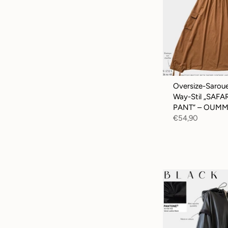
Oversize-Saroue
Way-Stil „SAF
PANT“ – OUMM
€54,90