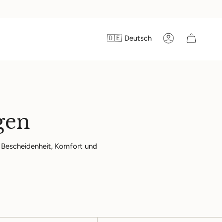
Sprache
🇩🇪
Deutsch
Konto
gen
d Bescheidenheit, Komfort und