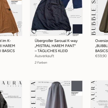
l im K-
Übergroßer Saroual K-way
Oversiz
ARI HAREM
„MISTRAL HAREM PANT“
„BUBBL
I BASICS
– TÄGLICHES KLEID
BASICS
Ausverkauft
€59,90
2 Farben