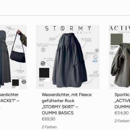
erdichter
Wasserdichter, mit Fleece
Sportli
JACKET“ –
gefütterter Rock
„ACTIV
S
„STORMY SKIRT“ –
OUMMI
OUMMI BASICS
€54,90
€69,90
2 Farben
2 Farben