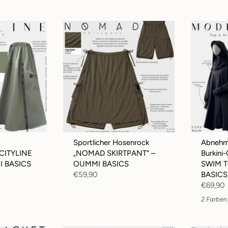
t
Sportlicher Hosenrock
Abnehm
„CITYLINE
„NOMAD SKIRTPANT“ –
Burkini
I BASICS
OUMMI BASICS
SWIM T
€59,90
BASICS
€69,90
2 Farben