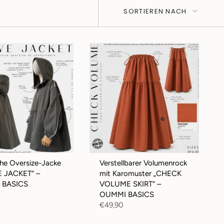
Sortieren
SORTIEREN NACH
nach
che Oversize-Jacke
Verstellbarer Volumenrock
E JACKET“ –
mit Karomuster „CHECK
 BASICS
VOLUME SKIRT“ –
OUMMI BASICS
€49,90