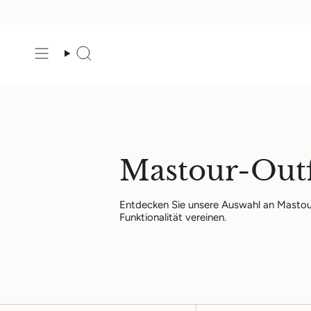
Zum
Inhalt
springen
Suche
Mastour-Outf
Entdecken Sie unsere Auswahl an Mastour
Funktionalität vereinen.