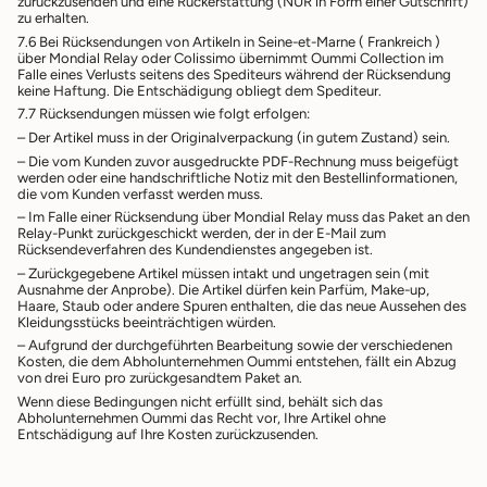
zurückzusenden und eine Rückerstattung (NUR in Form einer Gutschrift)
zu erhalten.
7.6 Bei Rücksendungen von Artikeln in Seine-et-Marne (
Frankreich
)
über Mondial Relay oder Colissimo übernimmt Oummi Collection im
Falle eines Verlusts seitens des Spediteurs während der Rücksendung
keine Haftung. Die Entschädigung obliegt dem Spediteur.
7.7 Rücksendungen müssen wie folgt erfolgen:
– Der Artikel muss in der Originalverpackung (in gutem Zustand) sein.
– Die vom Kunden zuvor ausgedruckte PDF-Rechnung muss beigefügt
werden oder eine handschriftliche Notiz mit den Bestellinformationen,
die vom Kunden verfasst werden muss.
– Im Falle einer Rücksendung über Mondial Relay muss das Paket an den
Relay-Punkt zurückgeschickt werden, der in der E-Mail zum
Rücksendeverfahren des Kundendienstes angegeben ist.
– Zurückgegebene Artikel müssen intakt und ungetragen sein (mit
Ausnahme der Anprobe). Die Artikel dürfen kein Parfüm, Make-up,
Haare, Staub oder andere Spuren enthalten, die das neue Aussehen des
Kleidungsstücks beeinträchtigen würden.
– Aufgrund der durchgeführten Bearbeitung sowie der verschiedenen
Kosten, die dem Abholunternehmen Oummi entstehen, fällt ein Abzug
von drei Euro pro zurückgesandtem Paket an.
Wenn diese Bedingungen nicht erfüllt sind, behält sich das
Abholunternehmen Oummi das Recht vor, Ihre Artikel ohne
Entschädigung auf Ihre Kosten zurückzusenden.