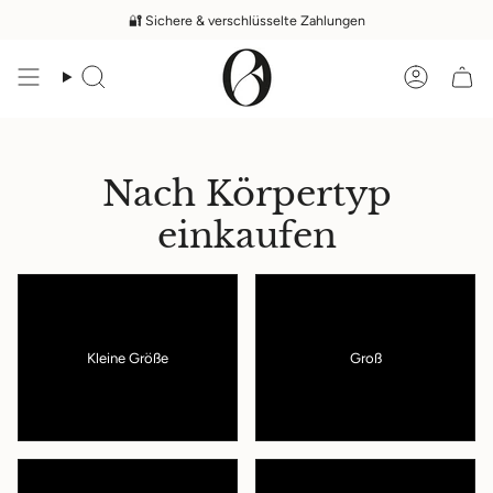
Zum
🔐 Sichere & verschlüsselte Zahlungen
Inhalt
springen
Suche
Konto
Nach Körpertyp
einkaufen
Kleine Größe
Groß