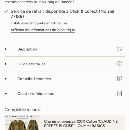
la
chemisier et cela tout au long de l'année !
quantité
Service de retrait disponible à
Click & collect (Noisiel
pour
77186)
{{
product
Habituellement prête en 24 heures
}}",
Afficher les informations de la boutique
"multiples_of"=>"Incréments
de
{{
quantity
Description
}}",
"minimum_of"=>"Minimum
Guide des tailles
de
{{
quantity
Conseils d'entretien
}}",
"maximum_of"=>"Maximum
de
Questions fréquentes
{{
quantity
}}"}
Complétez le look:
Chemisier oversize 100% Coton "CLAUDINE
BREEZE BLOUSE" - OUMMI BASICS