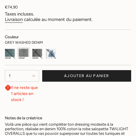
Prix
€74,90
régulier
Taxes incluses.
Livraison
calculée au moment du paiement.
Couleur
GREY WASHED DENIM
BLUE
Variante
GREY
Variante
BLACK
Variante
SKY
Variante
WASHED
épuisée
WASHED
épuisée
WASHED
épuisée
WASHED
épuisée
DENIM
ou
DENIM
ou
DENIM
ou
DENIM
ou
non
non
non
non
disponible
disponible
disponible
disponible
{"in_cart_html"=>"
AJOUTER AU PANIER
1
<span
class=\"quantity-
Il ne reste que
cart\">
1 articles en
{{
quantity
stock !
}}
</span>
dans
Notes de la créatrice
le
Voilà une pièce qui vient compléter ton dressing modeste à la
panier",
perfection, réalisée en denim 100% coton la robe salopette TWILIGHT
"decrease"=>"Diminuer
OVERALLS que tu vas pouvoir superposer sur toutes tes tuniques et