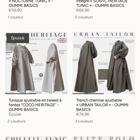
« NOCTURNE TUNIC » -
intégré « SLAVIC HERITAGE
OUMMI BASICS
TUNIC » - OUMMI BASICS
€59,90
€64,90
1 couleur
2 couleurs
Épuisé
Tunique ajustable en tweed à
Trench chemise ajustable
fentes "COCO HERITAGE" -
« URBAN TAILOR » - OUMMI
OUMMI BASICS
BASICS
Épuisé
€74,90
2 couleurs
3 couleurs