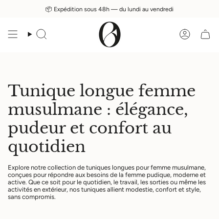
Passer
vraison offerte dès 200€ d’achat (France, Allemagne, Belgique, Luxembourg, Pay
📦 Expédition sous 48h — du lundi au vendredi
au
contenu
de
Recherche
Compt
la
page
Tunique longue femme
musulmane : élégance,
pudeur et confort au
quotidien
Explore notre collection de tuniques longues pour femme musulmane,
conçues pour répondre aux besoins de la femme pudique, moderne et
active. Que ce soit pour le quotidien, le travail, les sorties ou même les
activités en extérieur, nos tuniques allient modestie, confort et style,
sans compromis.