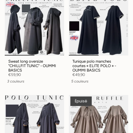
Sweat long oversize
Tunique polo manches
"CHILLFIT TUNIC" - OUMMI
courtes « ELITE POLO » -
BASICS
OUMMI BASICS
€59,90
€49,90
3 couleurs
5 couleurs
Épuisé