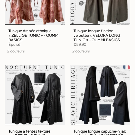
Tunique drapée ethnique
Tunique longue finition
« ZELLIGE TUNIC » - OUMMI
veloutée « VELORA LONG
BASICS
TUNIC » - OUMMI BASICS
Épuisé
€59,90
2 couleurs
2 couleurs
Tunique à fentes texturé
Tunique longue capuche-hijab