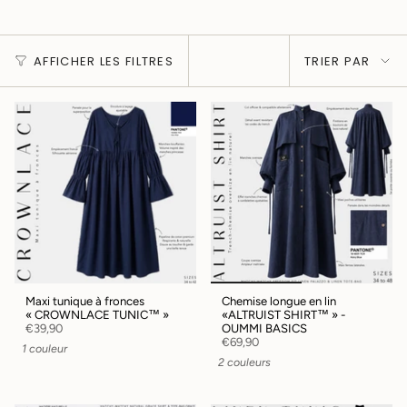
Trier
AFFICHER LES FILTRES
TRIER PAR
par
Maxi tunique à fronces
Chemise longue en lin
« CROWNLACE TUNIC™ »
«ALTRUIST SHIRT™ » -
€39,90
OUMMI BASICS
€69,90
1 couleur
2 couleurs