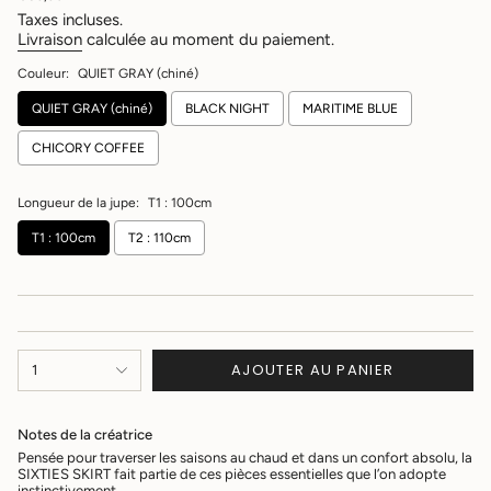
régulier
Taxes incluses.
Livraison
calculée au moment du paiement.
Couleur:
QUIET GRAY (chiné)
QUIET GRAY (chiné)
BLACK NIGHT
MARITIME BLUE
CHICORY COFFEE
Longueur de la jupe:
T1 : 100cm
T1 : 100cm
T2 : 110cm
{"in_cart_html"=>"
AJOUTER AU PANIER
1
<span
class=\"quantity-
cart\">
Notes de la créatrice
{{
quantity
Pensée pour traverser les saisons au chaud et dans un confort absolu, la
SIXTIES SKIRT fait partie de ces pièces essentielles que l’on adopte
}}
instinctivement.