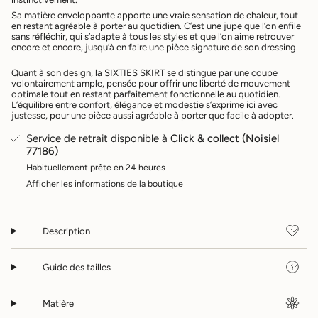
</span>
dans
Sa matière enveloppante apporte une vraie sensation de chaleur, tout
en restant agréable à porter au quotidien. C’est une jupe que l’on enfile
le
sans réfléchir, qui s’adapte à tous les styles et que l’on aime retrouver
panier",
encore et encore, jusqu’à en faire une pièce signature de son dressing.
"decrease"=>"Diminuer
la
Quant à son design, la SIXTIES SKIRT se distingue par une coupe
quantité
volontairement ample, pensée pour offrir une liberté de mouvement
pour
optimale tout en restant parfaitement fonctionnelle au quotidien.
{{
L’équilibre entre confort, élégance et modestie s’exprime ici avec
justesse, pour une pièce aussi agréable à porter que facile à adopter.
product
}}",
Service de retrait disponible à
Click & collect (Noisiel
"multiples_of"=>"Incréments
77186)
de
Habituellement prête en 24 heures
{{
quantity
Afficher les informations de la boutique
}}",
"minimum_of"=>"Minimum
de
Description
{{
quantity
}}",
Guide des tailles
"maximum_of"=>"Maximum
de
{{
Matière
quantity