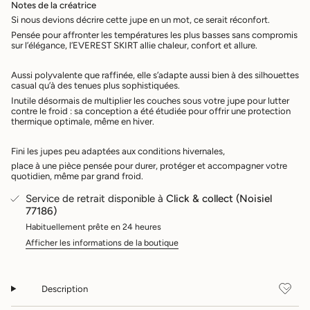
dans
Notes de la créatrice
le
Si nous devions décrire cette jupe en un mot, ce serait réconfort.
panier",
Pensée pour affronter les températures les plus basses sans compromis
"decrease"=>"Diminuer
sur l’élégance, l’EVEREST SKIRT allie chaleur, confort et allure.
la
quantité
pour
Aussi polyvalente que raffinée, elle s’adapte aussi bien à des silhouettes
casual qu’à des tenues plus sophistiquées.
{{
product
Inutile désormais de multiplier les couches sous votre jupe pour lutter
contre le froid : sa conception a été étudiée pour offrir une protection
}}",
thermique optimale, même en hiver.
"multiples_of"=>"Incréments
de
{{
Fini les jupes peu adaptées aux conditions hivernales,
quantity
place à une pièce pensée pour durer, protéger et accompagner votre
}}",
quotidien, même par grand froid.
"minimum_of"=>"Minimum
Service de retrait disponible à
Click & collect (Noisiel
de
77186)
{{
quantity
Habituellement prête en 24 heures
}}",
Afficher les informations de la boutique
"maximum_of"=>"Maximum
de
{{
quantity
Description
}}"}