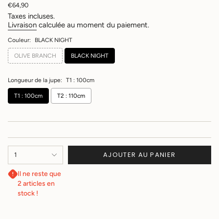
Prix
€64,90
régulier
Taxes incluses.
Livraison
calculée au moment du paiement.
Couleur:
BLACK NIGHT
OLIVE BRANCH
BLACK NIGHT
Longueur de la jupe:
T1 : 100cm
T1 : 100cm
T2 : 110cm
{"in_cart_html"=>"
AJOUTER AU PANIER
1
<span
class=\"quantity-
Il ne reste que
cart\">
2 articles en
{{
quantity
stock !
}}
</span>