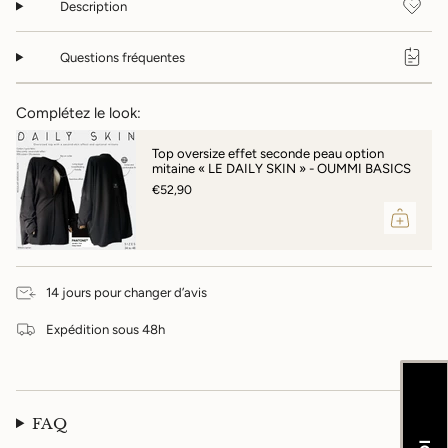
Description
{{
product
}}",
Questions fréquentes
"multiples_of"=>"Incréments
de
{{
Complétez le look:
quantity
}}",
Top oversize effet seconde peau option
"minimum_of"=>"Minimum
mitaine « LE DAILY SKIN » - OUMMI BASICS
de
€52,90
{{
quantity
}}",
"maximum_of"=>"Maximum
de
{{
14 jours pour changer d’avis
quantity
}}"}
Expédition sous 48h
FAQ