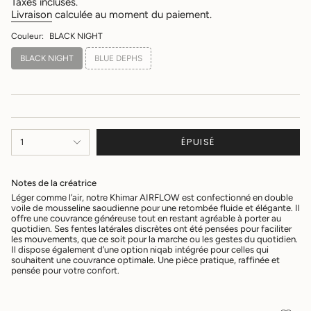
Taxes incluses.
Livraison
calculée au moment du paiement.
Couleur:
BLACK NIGHT
BLACK NIGHT
BLUE DEPHS
{"in_cart_html"=>"
ÉPUISÉ
1
<span
class=\"quantity-
cart\">
Notes de la créatrice
{{
quantity
Léger comme l’air, notre Khimar AIRFLOW est confectionné en double
voile de mousseline saoudienne pour une retombée fluide et élégante. Il
}}
offre une couvrance généreuse tout en restant agréable à porter au
</span>
quotidien. Ses fentes latérales discrètes ont été pensées pour faciliter
dans
les mouvements, que ce soit pour la marche ou les gestes du quotidien.
le
Il dispose également d’une option niqab intégrée pour celles qui
panier",
souhaitent une couvrance optimale. Une pièce pratique, raffinée et
pensée pour votre confort.
"decrease"=>"Diminuer
la
quantité
pour