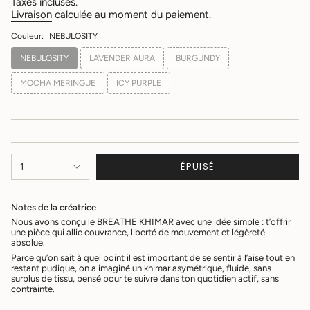
Taxes incluses.
Livraison
calculée au moment du paiement.
Couleur:
NEBULOSITY
NEBULOSITY
LAVENDER AURA
BURGUNDY
MOCHA MERINGUE
ICY PURPLE
{"in_cart_html"=>"
ÉPUISÉ
1
<span
class=\"quantity-
cart\">
Notes de la créatrice
{{
quantity
Nous avons conçu le BREATHE KHIMAR avec une idée simple : t’offrir
une pièce qui allie couvrance, liberté de mouvement et légèreté
}}
absolue.
</span>
dans
Parce qu’on sait à quel point il est important de se sentir à l’aise tout en
restant pudique, on a imaginé un khimar asymétrique, fluide, sans
le
surplus de tissu, pensé pour te suivre dans ton quotidien actif, sans
panier",
contrainte.
"decrease"=>"Diminuer
la