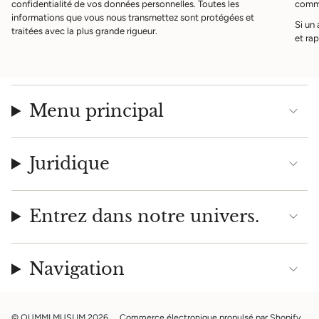
confidentialité de vos données personnelles. Toutes les
comma
informations que vous nous transmettez sont protégées et
Si un
traitées avec la plus grande rigueur.
et rap
Menu principal
Juridique
Entrez dans notre univers.
Navigation
© OUMMI MUSLIM 2026
Commerce électronique propulsé par Shopify