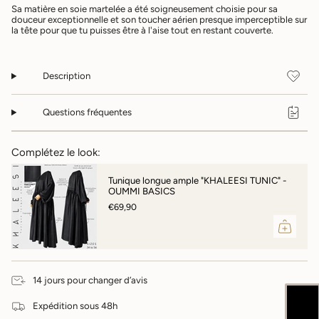
Sa matière en soie martelée a été soigneusement choisie pour sa
quantité
douceur exceptionnelle et son toucher aérien presque imperceptible sur
pour
la tête pour que tu puisses être à l'aise tout en restant couverte.
{{
product
}}",
"multiples_of"=>"Incréments
Description
de
{{
Questions fréquentes
quantity
}}",
"minimum_of"=>"Minimum
de
Complétez le look:
{{
quantity
Tunique longue ample "KHALEESI TUNIC" -
}}",
OUMMI BASICS
"maximum_of"=>"Maximum
€69,90
de
{{
quantity
}}"}
14 jours pour changer d’avis
Expédition sous 48h