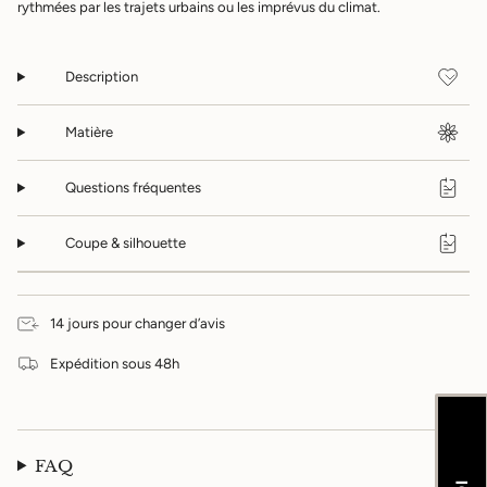
quantité
rythmées par les trajets urbains ou les imprévus du climat.
pour
{{
product
Description
}}",
"multiples_of"=>"Incréments
de
Matière
{{
quantity
}}",
Questions fréquentes
"minimum_of"=>"Minimum
de
{{
Coupe & silhouette
quantity
}}",
"maximum_of"=>"Maximum
de
14 jours pour changer d’avis
{{
quantity
Expédition sous 48h
}}"}
FAQ